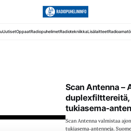
vu
Uutiset
Oppaat
Radiopuhelimet
Radiotekniikka
Lisälaitteet
Radioamatö
Scan Antenna – 
duplexfilttereitä
tukiasema‑anten
Scan Antenna valmistaa ajone
tukiasema‑antenneja. Suom