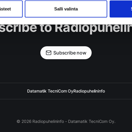
ästeet
Salli valinta
cribe to Radiopuheli
Subscribe now
Datamatik TecniCom Oy
Radiopuhelininfo
© 2026 Radiopuhelininfo - Datamatik TecniCom Oy.