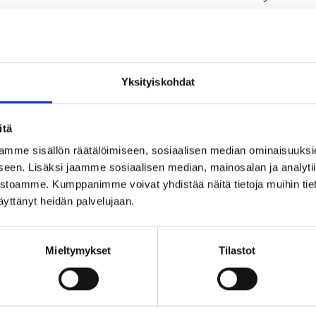
RADIOPUHELININFO
06 HELMI 2026
Yksityiskohdat
itä
mme sisällön räätälöimiseen, sosiaalisen median ominaisuuksi
en. Lisäksi jaamme sosiaalisen median, mainosalan ja analyt
vustoamme. Kumppanimme voivat yhdistää näitä tietoja muihin tietoi
 käyttänyt heidän palvelujaan.
Mieltymykset
Tilastot