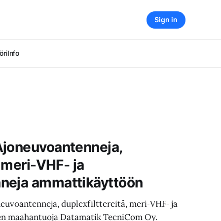
Sign in
öri
Info
Ajoneuvoantenneja,
, meri-VHF‑ ja
neja ammattikäyttöön
uvoantenneja, duplexfilttereitä, meri‑VHF‑ ja
en maahantuoja Datamatik TecniCom Oy.