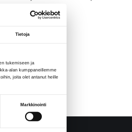
Tietoja
en tukemiseen ja
iikka-alan kumppaneillemme
hin, joita olet antanut heille
Markkinointi