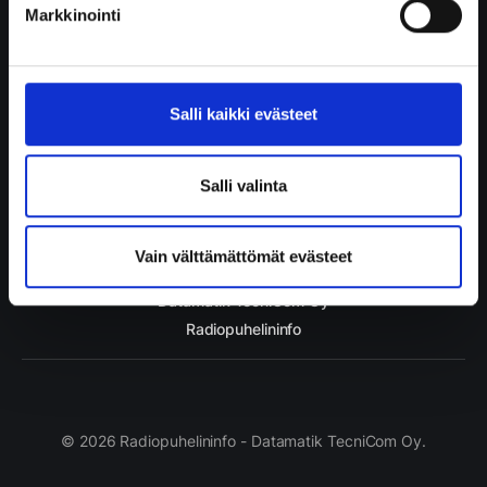
Markkinointi
Subscribe to 
Radiopuhelininfo
Salli kaikki evästeet
Salli valinta
Subscribe now
Vain välttämättömät evästeet
Datamatik TecniCom Oy
Radiopuhelininfo
© 2026 Radiopuhelininfo - Datamatik TecniCom Oy.