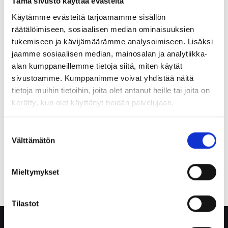
Savox HS700Ex & HS750Ex –
Tämä sivusto käyttää evästeitä
Käytämme evästeitä tarjoamamme sisällön
ATEX-kuulonsuojaus
räätälöimiseen, sosiaalisen median ominaisuuksien
MOTOTRBO R7Ex:ään 2026
tukemiseen ja kävijämäärämme analysoimiseen. Lisäksi
jaamme sosiaalisen median, mainosalan ja analytiikka-
Savox HS750Ex ambient sound control + HS700Ex
alan kumppaneillemme tietoja siitä, miten käytät
ATEX-kuulonsuojaus MOTOTRBO R7Ex:ään: 24–33
sivustoamme. Kumppanimme voivat yhdistää näitä
dB SNR, IP65/IP67, Nexus-liitin. Turvallinen
tietoja muihin tietoihin, joita olet antanut heille tai joita on
viestintä öljy/kaasu-, kemia- ja pelastusalalla –
kerätty, kun olet käyttänyt heidän palvelujaan.
tutustu malleihin!
Suostumuksen
RADIOPUHELININFO
02 TAMMI 2026
Välttämätön
valinta
Mieltymykset
Tilastot