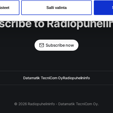
ästeet
Salli valinta
cribe to Radiopuheli
Subscribe now
Datamatik TecniCom Oy
Radiopuhelininfo
© 2026 Radiopuhelininfo - Datamatik TecniCom Oy.