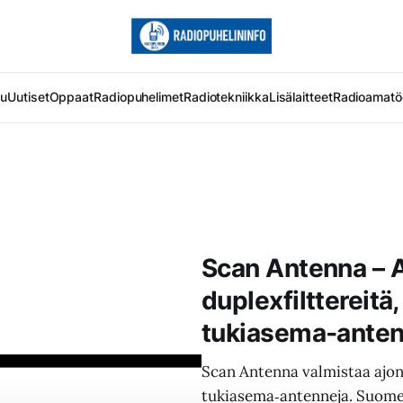
vu
Uutiset
Oppaat
Radiopuhelimet
Radiotekniikka
Lisälaitteet
Radioamatö
Scan Antenna – 
duplexfilttereitä
tukiasema‑anten
Scan Antenna valmistaa ajone
tukiasema‑antenneja. Suom