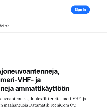
Sign in
öri
Info
Ajoneuvoantenneja,
, meri-VHF‑ ja
neja ammattikäyttöön
uvoantenneja, duplexfilttereitä, meri‑VHF‑ ja
en maahantuoja Datamatik TecniCom Oy.