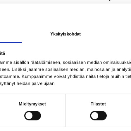
RADIOPUHELININFO
06 HELMI 2026
Yksityiskohdat
itä
mme sisällön räätälöimiseen, sosiaalisen median ominaisuuksi
en. Lisäksi jaamme sosiaalisen median, mainosalan ja analyt
vustoamme. Kumppanimme voivat yhdistää näitä tietoja muihin tietoi
 käyttänyt heidän palvelujaan.
Mieltymykset
Tilastot