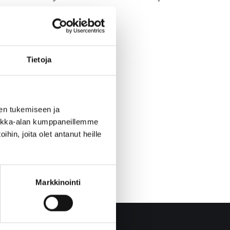
Tietoja
en tukemiseen ja
iikka-alan kumppaneillemme
hin, joita olet antanut heille
Markkinointi