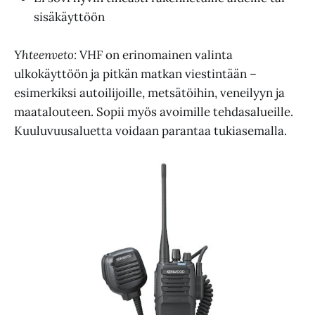
sisäkäyttöön
Yhteenveto:
VHF on erinomainen valinta
ulkokäyttöön ja pitkän matkan viestintään –
esimerkiksi autoilijoille, metsätöihin, veneilyyn ja
maatalouteen. Sopii myös avoimille tehdasalueille.
Kuuluvuusaluetta voidaan parantaa tukiasemalla.