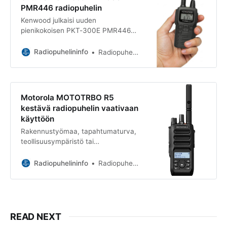
PMR446 radiopuhelin
Kenwood julkaisi uuden
pienikokoisen PKT-300E PMR446-
radiopuhelimen! Tämä luvasta
vapaa PMR446 radio on suunniteltu
Radiopuhelininfo
Radiopuhelininfo
erityisesti yrityskäyttöön.
Motorola MOTOTRBO R5
kestävä radiopuhelin vaativaan
käyttöön
Rakennustyömaa, tapahtumaturva,
teollisuusympäristö tai
viranomaiskäyttö, Motorola
MotoTRBO R5 tarjoaa suorituskykyä
Radiopuhelininfo
Radiopuhelininfo
ja kestävyyttä.
READ NEXT