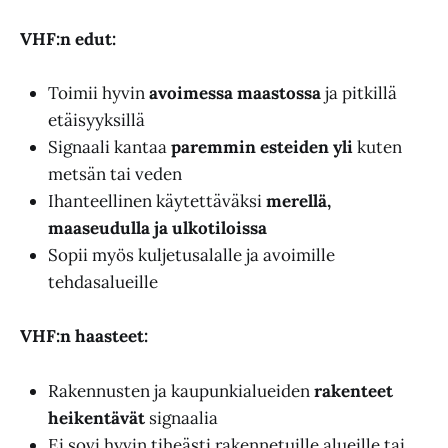
VHF:n edut:
Toimii hyvin
avoimessa maastossa
ja pitkillä
etäisyyksillä
Signaali kantaa
paremmin esteiden yli
kuten
metsän tai veden
Ihanteellinen käytettäväksi
merellä,
maaseudulla ja ulkotiloissa
Sopii myös kuljetusalalle ja avoimille
tehdasalueille
VHF:n haasteet:
Rakennusten ja kaupunkialueiden
rakenteet
heikentävät
signaalia
Ei sovi hyvin tiheästi rakennetuille alueille tai