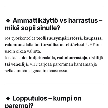
🔹 Ammattikäyttö vs harrastus –
mikä sopii sinulle?
Jos työskentelet
teollisuusympäristössä, kaupassa,
rakennusalalla tai turvallisuustehtävissä
, UHF on
usein oikea valinta.
Jos taas olet
kuljetusalalla, radioharrastaja, eräilijä
tai veneilijä
, VHF tarjoaa paremman kantaman ja
selkeämmän signaalin maastossa.
🔹 Lopputulos – kumpi on
parempi?