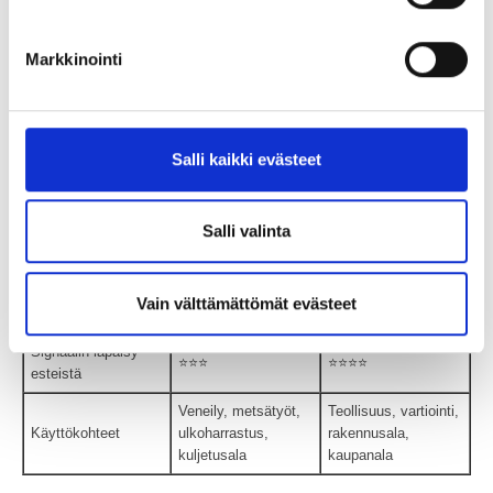
Markkinointi
🔹 Taajuuksien vertailu
käytännössä
Ominaisuus
VHF
UHF
Salli kaikki evästeet
Kantama avoimessa
⭐⭐⭐⭐⭐
⭐⭐⭐
maastossa
Salli valinta
Toiminta sisätiloissa
/
⭐⭐
⭐⭐⭐⭐⭐
kaupunkiympäristös
Vain välttämättömät evästeet
sä
Signaalin läpäisy
⭐⭐⭐
⭐⭐⭐⭐
esteistä
Veneily, metsätyöt,
Teollisuus, vartiointi,
Käyttökohteet
ulkoharrastus,
rakennusala,
kuljetusala
kaupanala