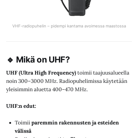
VHF-radiopuhelin – pidempi kantama avoimessa maastossa
🔹 Mikä on UHF?
UHF (Ultra High Frequency)
toimii taajuusalueella
noin 300–3000 MHz. Radiopuhelimissa käytetään
yleisimmin aluetta 400–470 MHz.
UHF:n edut:
Toimii
paremmin rakennusten ja esteiden
välissä