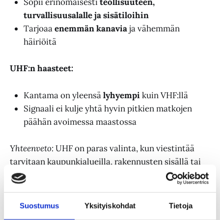
Sopii erinomaisesti
teollisuuteen,
turvallisuusalalle ja sisätiloihin
Tarjoaa
enemmän kanavia
ja vähemmän
häiriöitä
UHF:n haasteet:
Kantama on yleensä
lyhyempi
kuin VHF:llä
Signaali ei kulje yhtä hyvin pitkien matkojen
päähän avoimessa maastossa
Yhteenveto:
UHF on paras valinta, kun viestintää
tarvitaan kaupunkialueilla, rakennusten sisällä tai
työmailla. Myös UHF kuuluvuusaluetta voidaan
parantaa tukiasemalla.
Suostumus
Yksityiskohdat
Tietoja