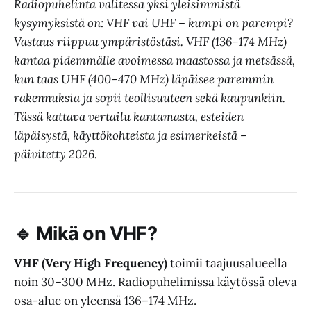
Radiopuhelinta valitessa yksi yleisimmistä
kysymyksistä on: VHF vai UHF – kumpi on parempi?
Vastaus riippuu ympäristöstäsi. VHF (136–174 MHz)
kantaa pidemmälle avoimessa maastossa ja metsässä,
kun taas UHF (400–470 MHz) läpäisee paremmin
rakennuksia ja sopii teollisuuteen sekä kaupunkiin.
Tässä kattava vertailu kantamasta, esteiden
läpäisystä, käyttökohteista ja esimerkeistä –
päivitetty 2026.
🔹 Mikä on VHF?
VHF (Very High Frequency)
toimii taajuusalueella
noin 30–300 MHz. Radiopuhelimissa käytössä oleva
osa-alue on yleensä 136–174 MHz.