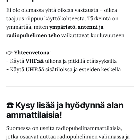
Ei ole olemassa yhtä oikeaa vastausta – oikea
taajuus riippuu käyttökohteesta. Tärkeintä on
ymmärtää, miten
ympäristö, antenni ja
radiopuhelimen teho
vaikuttavat kuuluvuuteen.
👉
Yhteenvetona:
- Käytä
VHF:ää
ulkona ja pitkillä etäisyyksillä
- Käytä
UHF:ää
sisätiloissa ja esteiden keskellä
☎️ Kysy lisää ja hyödynnä alan
ammattilaisia!
Suomessa on useita radiopuhelinammattilaisia,
jotka osaavat auttaa radiopuhelimien valinnassa ja