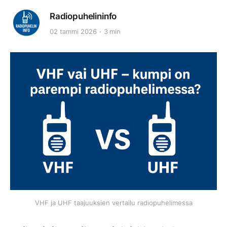
Radiopuhelininfo
02 tammi 2026
3 min
VHF ja UHF taajuuksien vertailu radiopuhelimessa