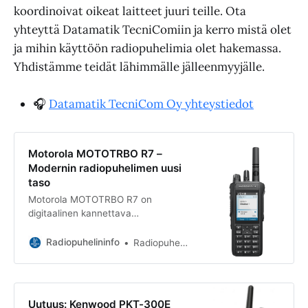
koordinoivat oikeat laitteet juuri teille. Ota
yhteyttä Datamatik TecniComiin ja kerro mistä olet
ja mihin käyttöön radiopuhelimia olet hakemassa.
Yhdistämme teidät lähimmälle jälleenmyyjälle.
🎧
Datamatik TecniCom Oy yhteystiedot
Motorola MOTOTRBO R7 –
Modernin radiopuhelimen uusi
taso
Motorola MOTOTRBO R7 on
digitaalinen kannettava
radiopuhelin, joka on suunniteltu
vaativaan ammattikäyttöön. Lue
Radiopuhelininfo
Radiopuhelininfo
lisää >>>
Uutuus: Kenwood PKT-300E